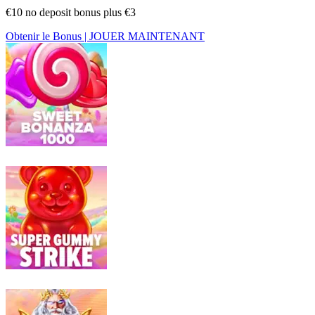
€10 no deposit bonus plus €3
Obtenir le Bonus | JOUER MAINTENANT