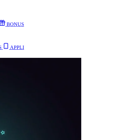
BONUS
S
APPLI