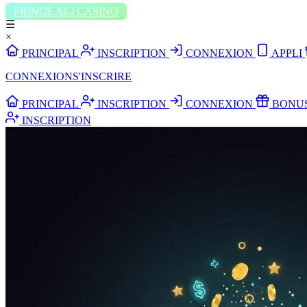
PRINCE ALI
CASINO
☰
×
PRINCIPAL
INSCRIPTION
CONNEXION
APPLI
CONNEXION
S'INSCRIRE
PRINCIPAL
INSCRIPTION
CONNEXION
BONU
INSCRIPTION