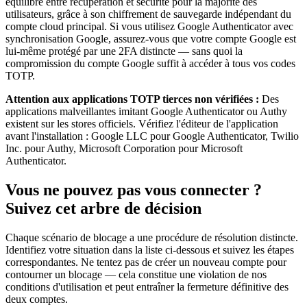
équilibre entre récupération et sécurité pour la majorité des
utilisateurs, grâce à son chiffrement de sauvegarde indépendant du
compte cloud principal. Si vous utilisez Google Authenticator avec
synchronisation Google, assurez-vous que votre compte Google est
lui-même protégé par une 2FA distincte — sans quoi la
compromission du compte Google suffit à accéder à tous vos codes
TOTP.
Attention aux applications TOTP tierces non vérifiées :
Des
applications malveillantes imitant Google Authenticator ou Authy
existent sur les stores officiels. Vérifiez l'éditeur de l'application
avant l'installation : Google LLC pour Google Authenticator, Twilio
Inc. pour Authy, Microsoft Corporation pour Microsoft
Authenticator.
Vous ne pouvez pas vous connecter ?
Suivez cet arbre de décision
Chaque scénario de blocage a une procédure de résolution distincte.
Identifiez votre situation dans la liste ci-dessous et suivez les étapes
correspondantes. Ne tentez pas de créer un nouveau compte pour
contourner un blocage — cela constitue une violation de nos
conditions d'utilisation et peut entraîner la fermeture définitive des
deux comptes.