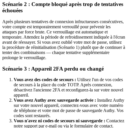
Scénario 2 : Compte bloqué après trop de tentatives
échouées
Après plusieurs tentatives de connexion infructueuses consécutives,
votre compte est temporairement verrouillé pour prévenir les
attaques par force brute. Ce verrouillage est automatique et
temporaire. Attendez la période de refroidissement indiquée à l'écran
avant de réessayer. Si vous avez oublié votre mot de passe, utilisez
la procédure de réinitialisation (Scénario 1) plutôt que de continuer à
tenter des combinaisons — chaque tentative supplémentaire
prolonge le verrouillage.
Scénario 3 : Appareil 2FA perdu ou changé
Vous avez des codes de secours :
Utilisez l'un de vos codes
de secours à la place du code TOTP. Après connexion,
désactivez l'ancienne 2FA et reconfigurez-la sur votre nouvel
appareil.
Vous avez Authy avec sauvegarde activée :
Installez Authy
sur votre nouvel appareil, connectez-vous avec votre numéro
de téléphone et votre mot de passe de sauvegarde Authy. Vos
codes sont restaurés.
Vous n'avez ni codes de secours ni sauvegarde :
Contactez
notre support par e-mail ou via le formulaire de contact.