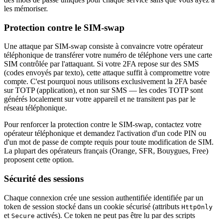
les mémoriser.
Protection contre le SIM-swap
Une attaque par SIM-swap consiste à convaincre votre opérateur
téléphonique de transférer votre numéro de téléphone vers une carte
SIM contrôlée par l'attaquant. Si votre 2FA repose sur des SMS
(codes envoyés par texto), cette attaque suffit à compromettre votre
compte. C'est pourquoi nous utilisons exclusivement la 2FA basée
sur TOTP (application), et non sur SMS — les codes TOTP sont
générés localement sur votre appareil et ne transitent pas par le
réseau téléphonique.
Pour renforcer la protection contre le SIM-swap, contactez votre
opérateur téléphonique et demandez l'activation d'un code PIN ou
d'un mot de passe de compte requis pour toute modification de SIM.
La plupart des opérateurs français (Orange, SFR, Bouygues, Free)
proposent cette option.
Sécurité des sessions
Chaque connexion crée une session authentifiée identifiée par un
token de session stocké dans un cookie sécurisé (attributs
HttpOnly
et
activés). Ce token ne peut pas être lu par des scripts
Secure