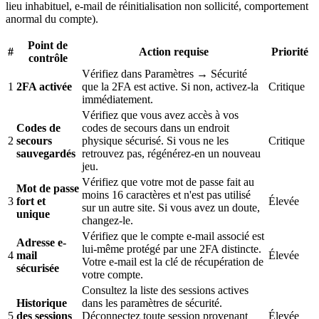
lieu inhabituel, e-mail de réinitialisation non sollicité, comportement
anormal du compte).
Point de
#
Action requise
Priorité
contrôle
Vérifiez dans Paramètres → Sécurité
1
2FA activée
que la 2FA est active. Si non, activez-la
Critique
immédiatement.
Vérifiez que vous avez accès à vos
Codes de
codes de secours dans un endroit
2
secours
physique sécurisé. Si vous ne les
Critique
sauvegardés
retrouvez pas, régénérez-en un nouveau
jeu.
Vérifiez que votre mot de passe fait au
Mot de passe
moins 16 caractères et n'est pas utilisé
3
fort et
Élevée
sur un autre site. Si vous avez un doute,
unique
changez-le.
Vérifiez que le compte e-mail associé est
Adresse e-
lui-même protégé par une 2FA distincte.
4
mail
Élevée
Votre e-mail est la clé de récupération de
sécurisée
votre compte.
Consultez la liste des sessions actives
Historique
dans les paramètres de sécurité.
5
des sessions
Déconnectez toute session provenant
Élevée