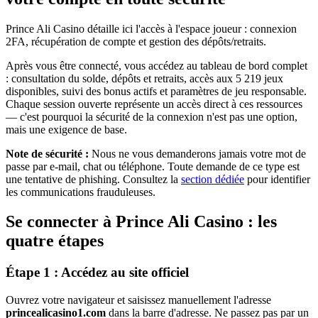
Prince Ali Casino détaille ici l'accès à l'espace joueur : connexion
2FA, récupération de compte et gestion des dépôts/retraits.
Après vous être connecté, vous accédez au tableau de bord complet
: consultation du solde, dépôts et retraits, accès aux 5 219 jeux
disponibles, suivi des bonus actifs et paramètres de jeu responsable.
Chaque session ouverte représente un accès direct à ces ressources
— c'est pourquoi la sécurité de la connexion n'est pas une option,
mais une exigence de base.
Note de sécurité :
Nous ne vous demanderons jamais votre mot de
passe par e-mail, chat ou téléphone. Toute demande de ce type est
une tentative de phishing. Consultez la
section dédiée
pour identifier
les communications frauduleuses.
Se connecter à Prince Ali Casino : les
quatre étapes
Étape 1 : Accédez au site officiel
Ouvrez votre navigateur et saisissez manuellement l'adresse
princealicasino1.com
dans la barre d'adresse. Ne passez pas par un