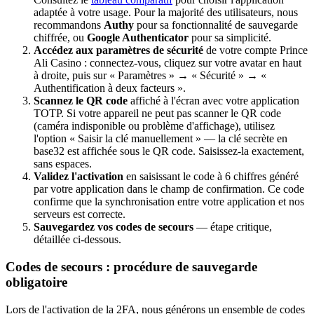
adaptée à votre usage. Pour la majorité des utilisateurs, nous
recommandons
Authy
pour sa fonctionnalité de sauvegarde
chiffrée, ou
Google Authenticator
pour sa simplicité.
Accédez aux paramètres de sécurité
de votre compte Prince
Ali Casino : connectez-vous, cliquez sur votre avatar en haut
à droite, puis sur « Paramètres » → « Sécurité » → «
Authentification à deux facteurs ».
Scannez le QR code
affiché à l'écran avec votre application
TOTP. Si votre appareil ne peut pas scanner le QR code
(caméra indisponible ou problème d'affichage), utilisez
l'option « Saisir la clé manuellement » — la clé secrète en
base32 est affichée sous le QR code. Saisissez-la exactement,
sans espaces.
Validez l'activation
en saisissant le code à 6 chiffres généré
par votre application dans le champ de confirmation. Ce code
confirme que la synchronisation entre votre application et nos
serveurs est correcte.
Sauvegardez vos codes de secours
— étape critique,
détaillée ci-dessous.
Codes de secours : procédure de sauvegarde
obligatoire
Lors de l'activation de la 2FA, nous générons un ensemble de codes