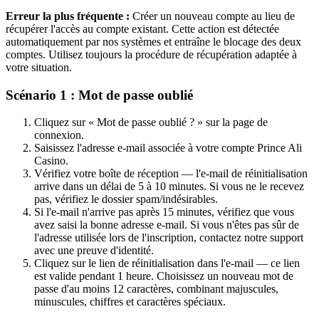
Erreur la plus fréquente :
Créer un nouveau compte au lieu de
récupérer l'accès au compte existant. Cette action est détectée
automatiquement par nos systèmes et entraîne le blocage des deux
comptes. Utilisez toujours la procédure de récupération adaptée à
votre situation.
Scénario 1 : Mot de passe oublié
Cliquez sur « Mot de passe oublié ? » sur la page de
connexion.
Saisissez l'adresse e-mail associée à votre compte Prince Ali
Casino.
Vérifiez votre boîte de réception — l'e-mail de réinitialisation
arrive dans un délai de 5 à 10 minutes. Si vous ne le recevez
pas, vérifiez le dossier spam/indésirables.
Si l'e-mail n'arrive pas après 15 minutes, vérifiez que vous
avez saisi la bonne adresse e-mail. Si vous n'êtes pas sûr de
l'adresse utilisée lors de l'inscription, contactez notre support
avec une preuve d'identité.
Cliquez sur le lien de réinitialisation dans l'e-mail — ce lien
est valide pendant 1 heure. Choisissez un nouveau mot de
passe d'au moins 12 caractères, combinant majuscules,
minuscules, chiffres et caractères spéciaux.