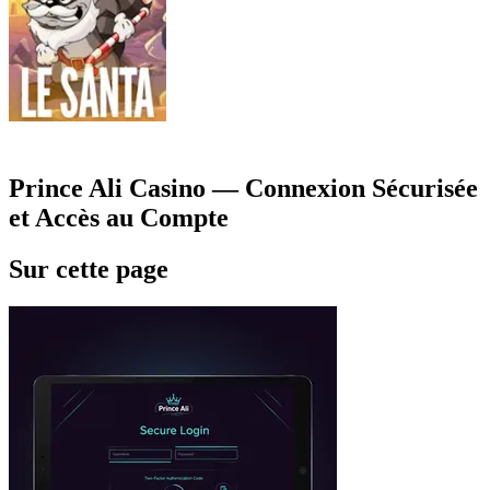
Prince Ali Casino — Connexion Sécurisée
et Accès au Compte
Sur cette page