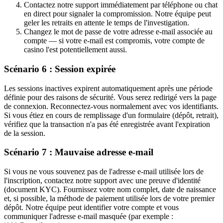
Contactez notre support immédiatement par téléphone ou chat
en direct pour signaler la compromission. Notre équipe peut
geler les retraits en attente le temps de l'investigation.
Changez le mot de passe de votre adresse e-mail associée au
compte — si votre e-mail est compromis, votre compte de
casino l'est potentiellement aussi.
Scénario 6 : Session expirée
Les sessions inactives expirent automatiquement après une période
définie pour des raisons de sécurité. Vous serez redirigé vers la page
de connexion. Reconnectez-vous normalement avec vos identifiants.
Si vous étiez en cours de remplissage d'un formulaire (dépôt, retrait),
vérifiez que la transaction n'a pas été enregistrée avant l'expiration
de la session.
Scénario 7 : Mauvaise adresse e-mail
Si vous ne vous souvenez pas de l'adresse e-mail utilisée lors de
l'inscription, contactez notre support avec une preuve d'identité
(document KYC). Fournissez votre nom complet, date de naissance
et, si possible, la méthode de paiement utilisée lors de votre premier
dépôt. Notre équipe peut identifier votre compte et vous
communiquer l'adresse e-mail masquée (par exemple :