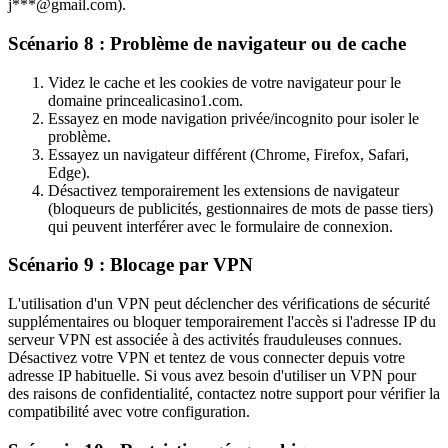
j***@gmail.com).
Scénario 8 : Problème de navigateur ou de cache
Videz le cache et les cookies de votre navigateur pour le
domaine princealicasino1.com.
Essayez en mode navigation privée/incognito pour isoler le
problème.
Essayez un navigateur différent (Chrome, Firefox, Safari,
Edge).
Désactivez temporairement les extensions de navigateur
(bloqueurs de publicités, gestionnaires de mots de passe tiers)
qui peuvent interférer avec le formulaire de connexion.
Scénario 9 : Blocage par VPN
L'utilisation d'un VPN peut déclencher des vérifications de sécurité
supplémentaires ou bloquer temporairement l'accès si l'adresse IP du
serveur VPN est associée à des activités frauduleuses connues.
Désactivez votre VPN et tentez de vous connecter depuis votre
adresse IP habituelle. Si vous avez besoin d'utiliser un VPN pour
des raisons de confidentialité, contactez notre support pour vérifier la
compatibilité avec votre configuration.