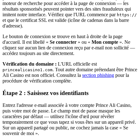
moteur de recherche pour accéder à la page de connexion — les
résultats sponsorisés peuvent pointer vers des sites frauduleux qui
imitent notre interface. Vérifiez que l'URL commence par
https://
et que le certificat SSL est valide (icône de cadenas dans la barre
d'adresse).
Le bouton de connexion se trouve en haut à droite de la page
d'accueil. Il est libellé «
Se connecter
» ou «
Mon compte
». Ne
cliquez sur aucun lien de connexion reçu par e-mail non sollicité —
accédez toujours au site directement.
Vérification du domaine :
L'URL officielle est
. Tout autre domaine prétendant être Prince
princealicasino1.com
Ali Casino est non officiel. Consultez la
section phishing
pour la
procédure de vérification complète.
Étape 2 : Saisissez vos identifiants
Entrez l'adresse e-mail associée à votre compte Prince Ali Casino,
puis votre mot de passe. Le champ mot de passe masque les
caractères par défaut — utilisez l'icône d'œil pour révéler
temporairement ce que vous tapez si vous êtes sur un appareil privé.
Sur un appareil partagé ou public, ne cochez jamais la case « Se
souvenir de moi ».