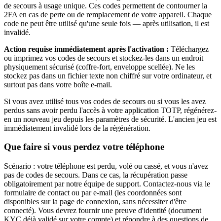
de secours à usage unique. Ces codes permettent de contourner la
2FA en cas de perte ou de remplacement de votre appareil. Chaque
code ne peut être utilisé qu'une seule fois — après utilisation, il est
invalidé.
Action requise immédiatement après l'activation :
Téléchargez
ou imprimez vos codes de secours et stockez-les dans un endroit
physiquement sécurisé (coffre-fort, enveloppe scellée). Ne les
stockez pas dans un fichier texte non chiffré sur votre ordinateur, et
surtout pas dans votre boîte e-mail.
Si vous avez utilisé tous vos codes de secours ou si vous les avez
perdus sans avoir perdu l'accès à votre application TOTP, régénérez-
en un nouveau jeu depuis les paramètres de sécurité. L'ancien jeu est
immédiatement invalidé lors de la régénération.
Que faire si vous perdez votre téléphone
Scénario : votre téléphone est perdu, volé ou cassé, et vous n'avez
pas de codes de secours. Dans ce cas, la récupération passe
obligatoirement par notre équipe de support. Contactez-nous via le
formulaire de contact ou par e-mail (les coordonnées sont
disponibles sur la page de connexion, sans nécessiter d'être
connecté). Vous devrez fournir une preuve d'identité (document
KYC déjà validé sur votre compte) et répondre à des questions de